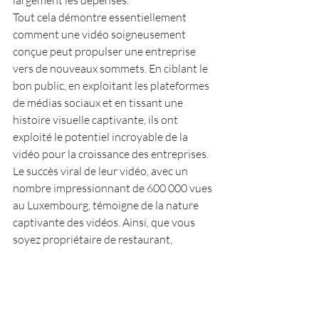
largement les dépenses.
Tout cela démontre essentiellement 
comment une vidéo soigneusement 
conçue peut propulser une entreprise 
vers de nouveaux sommets. En ciblant le 
bon public, en exploitant les plateformes 
de médias sociaux et en tissant une 
histoire visuelle captivante, ils ont 
exploité le potentiel incroyable de la 
vidéo pour la croissance des entreprises. 
Le succès viral de leur vidéo, avec un 
nombre impressionnant de 600 000 vues 
au Luxembourg, témoigne de la nature 
captivante des vidéos. Ainsi, que vous 
soyez propriétaire de restaurant, 
fondateur de start-up ou entrepreneur 
chevronné, ne sous-estimez jamais la 
magie que les vidéos peuvent créer pour 
votre entreprise.